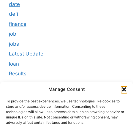
date
defi
finance
job
jobs
Latest Update
loan
Results
Scholarship
Manage Consent
Study Material
To provide the best experiences, we use technologies like cookies to
Tokenomics
store and/or access device information. Consenting to these
technologies will allow us to process data such as browsing behavior or
usa
unique IDs on this site. Not consenting or withdrawing consent, may
adversely affect certain features and functions.
youtube