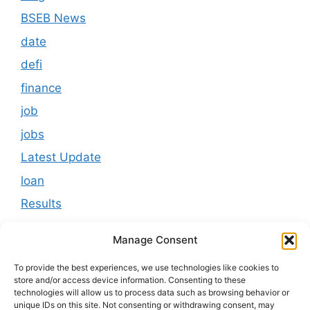
BSEB News
date
defi
finance
job
jobs
Latest Update
loan
Results
Scholarship
Manage Consent
Study Material
To provide the best experiences, we use technologies like cookies to
Tokenomics
store and/or access device information. Consenting to these
technologies will allow us to process data such as browsing behavior or
usa
unique IDs on this site. Not consenting or withdrawing consent, may