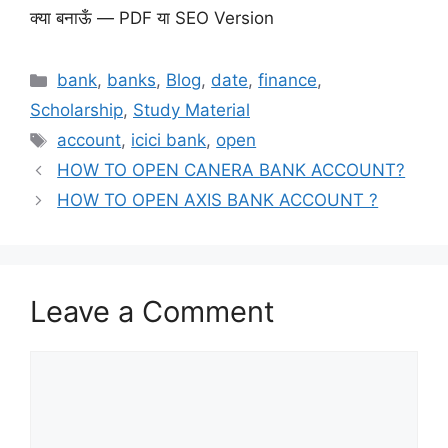
क्या बनाऊँ — PDF या SEO Version
Categories
bank
,
banks
,
Blog
,
date
,
finance
,
Scholarship
,
Study Material
Tags
account
,
icici bank
,
open
HOW TO OPEN CANERA BANK ACCOUNT?
HOW TO OPEN AXIS BANK ACCOUNT ?
Leave a Comment
Comment